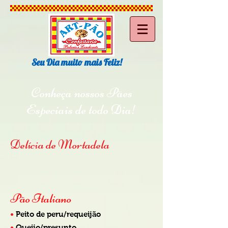
Seu Dia muito mais Feliz!
Conheça nossos Pães
Especiais de todo Dia!
Delícia de Mortadela
Pão Italiano
•
Peito de peru/requeijão
•
Queijo/presunto