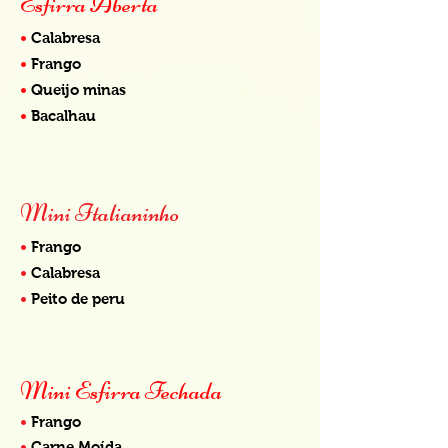
Esfirra Aberta
•
Calabresa
•
Frango
•
Queijo minas
•
Bacalhau
Mini Italianinho
•
Frango
•
Calabresa
•
Peito de p
eru
Mini Esfirra Fechada
•
Frango
•
Carne Moída