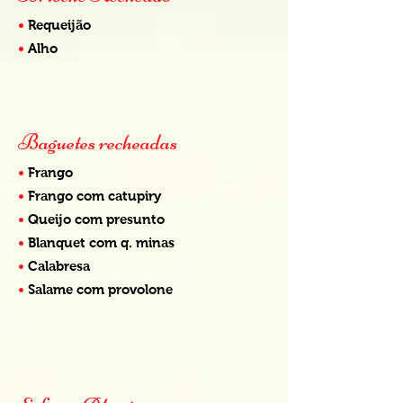
•
Requeijão
•
Alho
Baguetes recheadas
•
Frango
•
Frango com catupiry
•
Queijo com presunto
•
Blanquet com q. minas
•
Calabresa
•
Salame com provolone