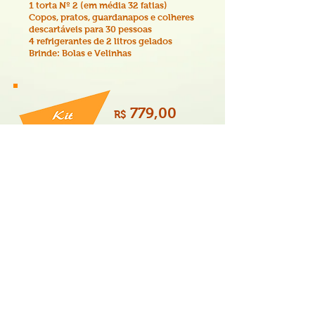
1 torta Nº 2 (em média 32 fatias)
Copos, pratos, guardanapos e colheres
descartáveis para 30 pessoas
4 refrigerantes de 2 litros gelados
Brinde: Bolas e Velinhas
779
,00
R$
De 40 a 50 pessoas
De 40 a 50 pessoas
300 salgadinhos
1 torta Nº 3 (em média 54 fatias)
Copos, pratos, guardanapos e colheres
descartáveis para 50 pessoas
7 refrigerantes de 2 litros gelados
Brinde: Bolas e Velinhas
ArtPão
JUSCELINO
NOVA IGUAÇU
VIA LIGHT
2797-2700
2767-6161
/
3763-7878