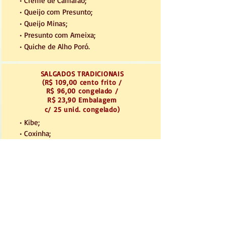
• Creme de Camarão;
• Queijo com Presunto;
• Queijo Minas;
• Presunto com Ameixa;
• Quiche de Alho Poró.
SALGADOS TRADICIONAIS
(R$ 109,00 cento frito /
R$ 96,00 congelado /
R$ 23,90 Embalagem
c/ 25 unid. congelado
)
• Kibe;
• Coxinha;
• Ris. de frango;
• Ris. de creme de camarão;
• Ris. de queijo c/presunto;
• Ris. de carne;
• Bolinho de feijoada;
• Croq. de queijo prato c/orégano;
• Bol. de queijo minas;
• Carne seca;